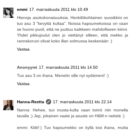
emmi
17. marraskuuta 2011 klo 10.49
Hienoja asukokonaisuuksia. Henkilökohtainen suosikkini on
tuo asu 3 "kevyttä kultaa". Noissa hapsumekoissa on vaan
se huono puoli, että ne juuttuu kaikkeen mahdolliseen kiinni.
Yhdet pikkujoulut olen jo viettänyt silleen, että mekko ja
rannekoruni olivat koko illan solmussa keskenään :)
Vastaa
Anonyymi
17. marraskuuta 2011 klo 14.50
Tuo asu 3 on ihana. Menetin sille nyt sydämeni! :)
Vastaa
Hanna-Reetta
17. marraskuuta 2011 klo 22.14
Nanna: Hehee, tuo musta-kulta vaan toimii niin monella
tavalla ;) Jep, jokainen vaate ja asuste on H&M:n netistä :)
emmi: Kiitti!:) Tuo hapsumekko on kyllä tosi ihana, mutta