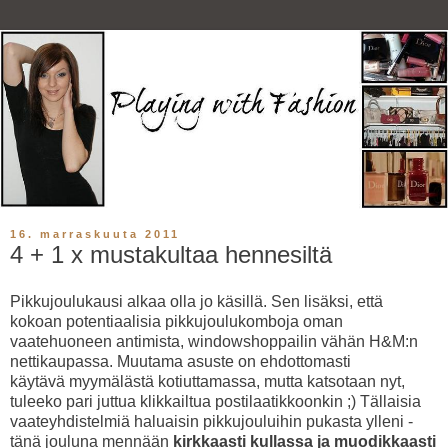
16. marraskuuta 2011
4 + 1 x mustakultaa hennesiltä
Pikkujoulukausi alkaa olla jo käsillä. Sen lisäksi, että
kokoan potentiaalisia pikkujoulukomboja oman
vaatehuoneen antimista, windowshoppailin vähän H&M:n
nettikaupassa. Muutama asuste on ehdottomasti
käytävä myymälästä kotiuttamassa, mutta katsotaan nyt,
tuleeko pari juttua klikkailtua postilaatikkoonkin ;) Tällaisia
vaateyhdistelmiä haluaisin pikkujouluihin pukasta ylleni -
tänä jouluna mennään
kirkkaasti kullassa ja muodikkaasti