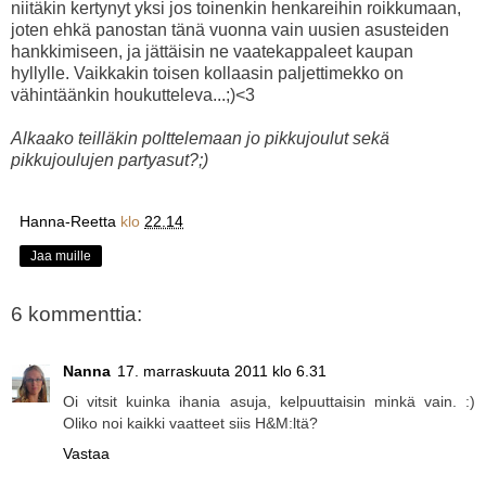
niitäkin kertynyt yksi jos toinenkin henkareihin roikkumaan,
joten ehkä panostan tänä vuonna vain uusien asusteiden
hankkimiseen, ja jättäisin ne vaatekappaleet kaupan
hyllylle. Vaikkakin toisen kollaasin paljettimekko on
vähintäänkin houkutteleva...;)<3
Alkaako teilläkin polttelemaan jo pikkujoulut sekä
pikkujoulujen partyasut?;)
Hanna-Reetta
klo
22.14
Jaa muille
6 kommenttia:
Nanna
17. marraskuuta 2011 klo 6.31
Oi vitsit kuinka ihania asuja, kelpuuttaisin minkä vain. :)
Oliko noi kaikki vaatteet siis H&M:ltä?
Vastaa