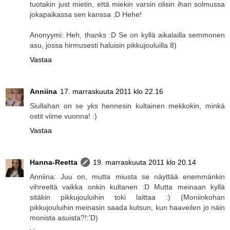
tuotakin just mietin, että miekin varsin olisin ihan solmussa
jokapaikassa sen kanssa ;D Hehe!
Anonyymi: Heh, thanks :D Se on kyllä aikalailla semmonen
asu, jossa hirmusesti haluisin pikkujouluilla 8)
Vastaa
Anniina
17. marraskuuta 2011 klo 22.16
Siullahan on se yks hennesin kultainen mekkokin, minkä
ostit viime vuonna! :)
Vastaa
Hanna-Reetta
19. marraskuuta 2011 klo 20.14
Anniina: Juu on, mutta miusta se näyttää enemmänkin
vihreeltä vaikka onkin kultanen :D Mutta meinaan kyllä
sitäkin pikkujouluihin toki laittaa :) (Moniinkohan
pikkujouluihin meinasin saada kutsun, kun haaveilen jo näin
monista asuista?!:'D)